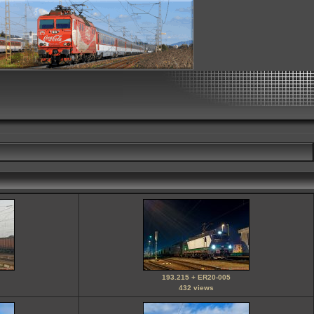
193.215 + ER20-005
432 views