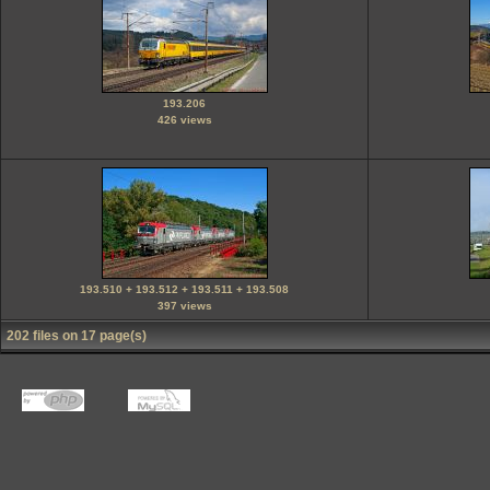
193.206
426 views
193.510 + 193.512 + 193.511 + 193.508
397 views
202 files on 17 page(s)