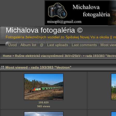
Michalova fotogaléria ©
Fotogaléria železničných vozidiel zo Spišskej Novej Vsi a okolia || m
Úvod
Album list
@
Last uploads
Last comments
Most vie
Home
>
Rušne elektrické viacsystémové 3kV=/25kV~
>
rada 193/383 "Vectr
Most viewed - rada 193/383 "Vectron"
193.820
565 views