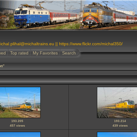
ichal.plihal@michaltrains.eu || https://www.flickr.com/michal350/
wed
Top rated
My Favorites
Search
on"
193.205
193.214
457 views
439 views