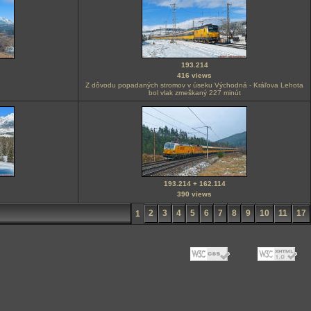
193.214
416 views
Z dôvodu popadaných stromov v úseku Východná - Kráľova Lehota
bol vlak zmeškaný 227 minút
193.214 + 162.114
390 views
2
3
4
5
6
7
8
9
10
11
17
1