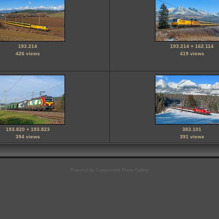
193.214
193.214 + 162.114
426 views
419 views
193.820 + 193.823
383.101
394 views
391 views
Powered by
Coppermine Photo Gallery