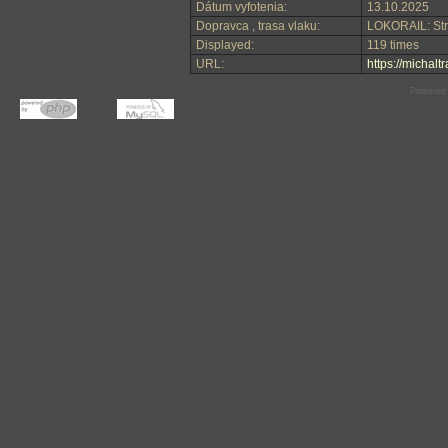
Dátum vyfotenia:
13.10.2025
Dopravca , trasa vlaku:
LOKORAIL: Strá
Displayed:
119 times
URL:
https://michal
Powered