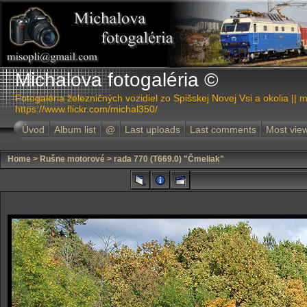
Michalova fotogaléria ©
Fotogaléria železničných vozidiel zo Spišskej Novej Vsi a okolia || m
https://www.flickr.com/michal350/
Úvod
Album list
@
Last uploads
Last comments
Most vie
Home
>
Rušne motorové
>
rada 770 (T669.0) "Čmeliak"