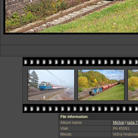
File information
Album name:
Michal
/
rada 7
Vlak:
Pn 45591
Miesto:
Nižný Hrabove