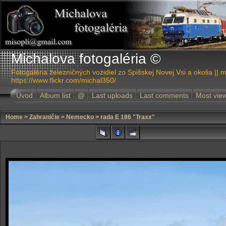
Michalova fotogaléria ©
Fotogaléria železničných vozidiel zo Spišskej Novej Vsi a okolia || m
https://www.flickr.com/michal350/
Úvod
Album list
@
Last uploads
Last comments
Most vie
Home
>
Zahraničie
>
Nemecko
>
rada E 186 "Traxx"