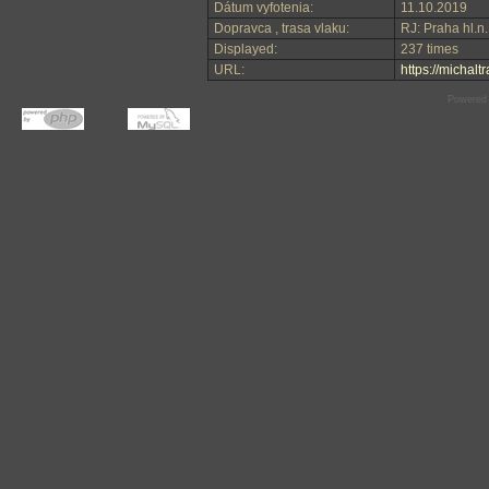
Dátum vyfotenia:
11.10.2019
Dopravca , trasa vlaku:
RJ: Praha hl.n.
Displayed:
237 times
URL:
https://michal
Powered